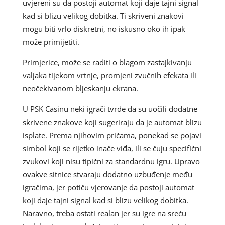
uvjereni su da postoji automat koji daje tajni signal
kad si blizu velikog dobitka. Ti skriveni znakovi
mogu biti vrlo diskretni, no iskusno oko ih ipak
može primijetiti.
Primjerice, može se raditi o blagom zastajkivanju
valjaka tijekom vrtnje, promjeni zvučnih efekata ili
neočekivanom bljeskanju ekrana.
U PSK Casinu neki igrači tvrde da su uočili dodatne
skrivene znakove koji sugeriraju da je automat blizu
isplate. Prema njihovim pričama, ponekad se pojavi
simbol koji se rijetko inače viđa, ili se čuju specifični
zvukovi koji nisu tipični za standardnu igru. Upravo
ovakve sitnice stvaraju dodatno uzbuđenje među
igračima, jer potiču vjerovanje da postoji
automat
koji daje tajni signal kad si blizu velikog dobitka
.
Naravno, treba ostati realan jer su igre na sreću