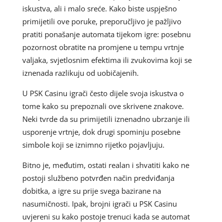
iskustva, ali i malo sreće. Kako biste uspješno
primijetili ove poruke, preporučljivo je pažljivo
pratiti ponašanje automata tijekom igre: posebnu
pozornost obratite na promjene u tempu vrtnje
valjaka, svjetlosnim efektima ili zvukovima koji se
iznenada razlikuju od uobičajenih.
U PSK Casinu igrači često dijele svoja iskustva o
tome kako su prepoznali ove skrivene znakove.
Neki tvrde da su primijetili iznenadno ubrzanje ili
usporenje vrtnje, dok drugi spominju posebne
simbole koji se iznimno rijetko pojavljuju.
Bitno je, međutim, ostati realan i shvatiti kako ne
postoji službeno potvrđen način predviđanja
dobitka, a igre su prije svega bazirane na
nasumičnosti. Ipak, brojni igrači u PSK Casinu
uvjereni su kako postoje trenuci kada se automat