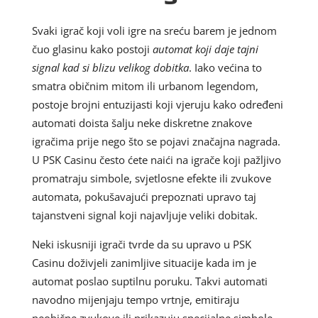
Svaki igrač koji voli igre na sreću barem je jednom
čuo glasinu kako postoji
automat koji daje tajni
signal kad si blizu velikog dobitka
. Iako većina to
smatra običnim mitom ili urbanom legendom,
postoje brojni entuzijasti koji vjeruju kako određeni
automati doista šalju neke diskretne znakove
igračima prije nego što se pojavi značajna nagrada.
U PSK Casinu često ćete naići na igrače koji pažljivo
promatraju simbole, svjetlosne efekte ili zvukove
automata, pokušavajući prepoznati upravo taj
tajanstveni signal koji najavljuje veliki dobitak.
Neki iskusniji igrači tvrde da su upravo u PSK
Casinu doživjeli zanimljive situacije kada im je
automat poslao suptilnu poruku. Takvi automati
navodno mijenjaju tempo vrtnje, emitiraju
neobične zvukove ili prikazuju specijalne simbole