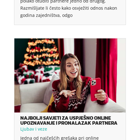
polako otuđiti partnere jedno od drugog.
Razmišljate li često kako osvježiti odnos nakon
godina zajedništva, odgo
NAJBOLJI SAVJETI ZA USPJEŠNO ONLINE
UPOZNAVANJE I PRONALAZAK PARTNERA
Ljubav i veze
Jedna od najčešćih grešaka pri online