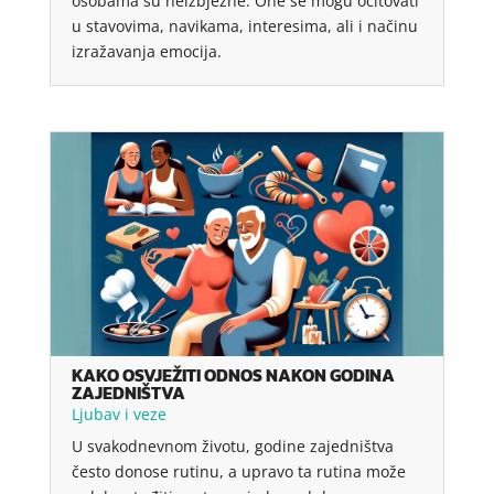
osobama su neizbježne. One se mogu očitovati
u stavovima, navikama, interesima, ali i načinu
izražavanja emocija.
KAKO OSVJEŽITI ODNOS NAKON GODINA
ZAJEDNIŠTVA
Ljubav i veze
U svakodnevnom životu, godine zajedništva
često donose rutinu, a upravo ta rutina može