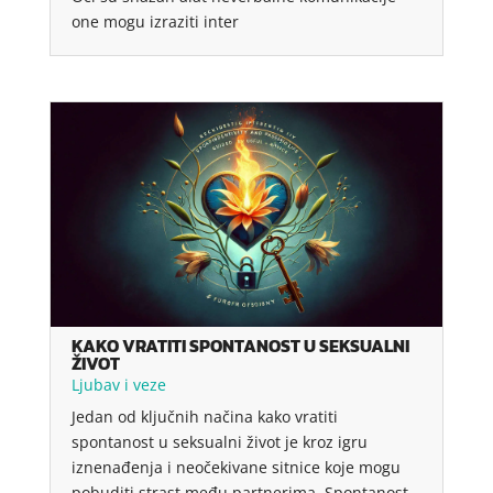
one mogu izraziti inter
KAKO VRATITI SPONTANOST U SEKSUALNI
ŽIVOT
Ljubav i veze
Jedan od ključnih načina kako vratiti
spontanost u seksualni život je kroz igru
iznenađenja i neočekivane sitnice koje mogu
pobuditi strast među partnerima. Spontanost