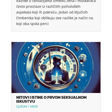
Razlike u fantazijama između žena i muškaraca
često proizlaze iz različitih psiholoških
aspekata koji ih pokreću. Jedan od ključnih
čimbenika koji oblikuju ove razlike je način na
koji oba spola perci
MITOVI I ISTINE O PRVOM SEKSUALNOM
ISKUSTVU
Ljubav i veze