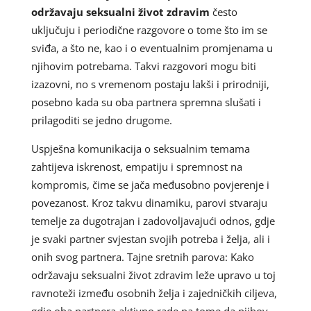
održavaju seksualni život zdravim
često
uključuju i periodične razgovore o tome što im se
sviđa, a što ne, kao i o eventualnim promjenama u
njihovim potrebama. Takvi razgovori mogu biti
izazovni, no s vremenom postaju lakši i prirodniji,
posebno kada su oba partnera spremna slušati i
prilagoditi se jedno drugome.
Uspješna komunikacija o seksualnim temama
zahtijeva iskrenost, empatiju i spremnost na
kompromis, čime se jača međusobno povjerenje i
povezanost. Kroz takvu dinamiku, parovi stvaraju
temelje za dugotrajan i zadovoljavajući odnos, gdje
je svaki partner svjestan svojih potreba i želja, ali i
onih svog partnera. Tajne sretnih parova: Kako
održavaju seksualni život zdravim leže upravo u toj
ravnoteži između osobnih želja i zajedničkih ciljeva,
gdje oba partnera aktivno rade na tome da njihov