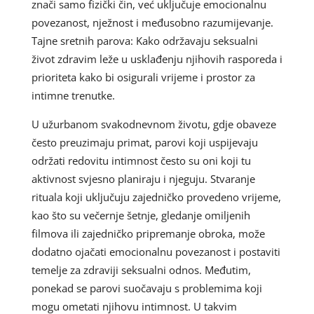
znači samo fizički čin, već uključuje emocionalnu
povezanost, nježnost i međusobno razumijevanje.
Tajne sretnih parova: Kako održavaju seksualni
život zdravim leže u usklađenju njihovih rasporeda i
prioriteta kako bi osigurali vrijeme i prostor za
intimne trenutke.
U užurbanom svakodnevnom životu, gdje obaveze
često preuzimaju primat, parovi koji uspijevaju
održati redovitu intimnost često su oni koji tu
aktivnost svjesno planiraju i njeguju. Stvaranje
rituala koji uključuju zajedničko provedeno vrijeme,
kao što su večernje šetnje, gledanje omiljenih
filmova ili zajedničko pripremanje obroka, može
dodatno ojačati emocionalnu povezanost i postaviti
temelje za zdraviji seksualni odnos. Međutim,
ponekad se parovi suočavaju s problemima koji
mogu ometati njihovu intimnost. U takvim