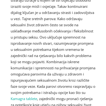
stvaraju ozračje u kojem se svi osjećaju slobodno
izraziti svoje misli i osjećaje. Takav kontinuirani
dijalog ključan je u održavanju strasti i zadovoljstva
u vezi. Tajne sretnih parova: Kako održavaju
seksualni život zdravim često se svode na
usklađivanje međusobnih očekivanja i fleksibilnost
u pristupu seksu. Ovo uključuje spremnost na
isprobavanje novih stvari, razumijevanje promjena
u seksualnim potrebama tijekom vremena te
zajednički rad na rješavanju bilo kakvih problema
koji se mogu pojaviti. Kombinacija iskrene
komunikacije i spremnosti na prihvaćanje promjena
omogućava parovima da uživaju u zdravom i
ispunjavajućem seksualnom životu kroz različite
faze svoje veze. Kada parovi otvoreno raspravljaju o
svojim potrebama i istražuju opcije kao što su
Kamagra tablete
, zajednički mogu pronaći rješenja
za poteškoće koje utječu na njihov seksualni život.