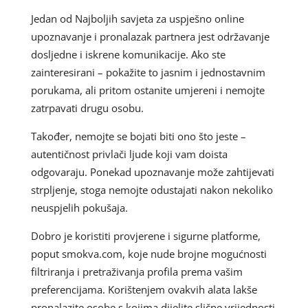
Jedan od Najboljih savjeta za uspješno online
upoznavanje i pronalazak partnera jest održavanje
dosljedne i iskrene komunikacije. Ako ste
zainteresirani – pokažite to jasnim i jednostavnim
porukama, ali pritom ostanite umjereni i nemojte
zatrpavati drugu osobu.
Također, nemojte se bojati biti ono što jeste –
autentičnost privlači ljude koji vam doista
odgovaraju. Ponekad upoznavanje može zahtijevati
strpljenje, stoga nemojte odustajati nakon nekoliko
neuspjelih pokušaja.
Dobro je koristiti provjerene i sigurne platforme,
poput smokva.com, koje nude brojne mogućnosti
filtriranja i pretraživanja profila prema vašim
preferencijama. Korištenjem ovakvih alata lakše
pronalazite osobe s kojima dijelite slične vrijednosti