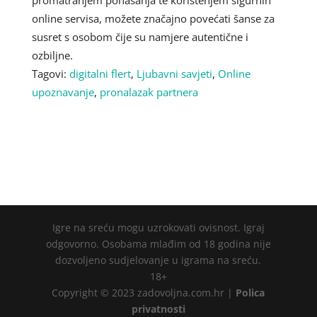
online servisa, možete značajno povećati šanse za
susret s osobom čije su namjere autentične i
ozbiljne.
Tagovi:
digitalni flert
,
Ljubavni savjeti
,
Online
upoznavanje
,
pronalazak partnera
Igre na sreću mogu uzrokovati ovisnost. Igraj
odgovorno. Osobama mlađim od 18 godina nije
dozvoljeno sudjelovanje u igrama na sreću.
18+
Copyright © 2023 zadovoljna.com.hr |
Polica
privatnosti