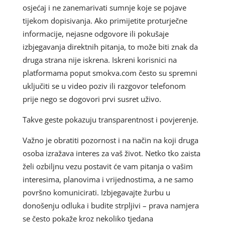
osjećaj i ne zanemarivati sumnje koje se pojave
tijekom dopisivanja. Ako primijetite proturječne
informacije, nejasne odgovore ili pokušaje
izbjegavanja direktnih pitanja, to može biti znak da
druga strana nije iskrena. Iskreni korisnici na
platformama poput smokva.com često su spremni
uključiti se u video poziv ili razgovor telefonom
prije nego se dogovori prvi susret uživo.
Takve geste pokazuju transparentnost i povjerenje.
Važno je obratiti pozornost i na način na koji druga
osoba izražava interes za vaš život. Netko tko zaista
želi ozbiljnu vezu postavit će vam pitanja o vašim
interesima, planovima i vrijednostima, a ne samo
površno komunicirati. Izbjegavajte žurbu u
donošenju odluka i budite strpljivi – prava namjera
se često pokaže kroz nekoliko tjedana