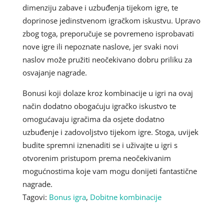
dimenziju zabave i uzbuđenja tijekom igre, te
doprinose jedinstvenom igračkom iskustvu. Upravo
zbog toga, preporučuje se povremeno isprobavati
nove igre ili nepoznate naslove, jer svaki novi
naslov može pružiti neočekivano dobru priliku za
osvajanje nagrade.
Bonusi koji dolaze kroz kombinacije u igri na ovaj
način dodatno obogaćuju igračko iskustvo te
omogućavaju igračima da osjete dodatno
uzbuđenje i zadovoljstvo tijekom igre. Stoga, uvijek
budite spremni iznenaditi se i uživajte u igri s
otvorenim pristupom prema neočekivanim
mogućnostima koje vam mogu donijeti fantastične
nagrade.
Tagovi:
Bonus igra
,
Dobitne kombinacije