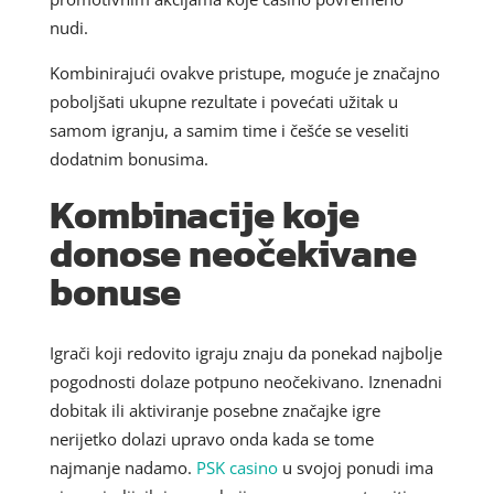
nudi.
Kombinirajući ovakve pristupe, moguće je značajno
poboljšati ukupne rezultate i povećati užitak u
samom igranju, a samim time i češće se veseliti
dodatnim bonusima.
Kombinacije koje
donose neočekivane
bonuse
Igrači koji redovito igraju znaju da ponekad najbolje
pogodnosti dolaze potpuno neočekivano. Iznenadni
dobitak ili aktiviranje posebne značajke igre
nerijetko dolazi upravo onda kada se tome
najmanje nadamo.
PSK casino
u svojoj ponudi ima