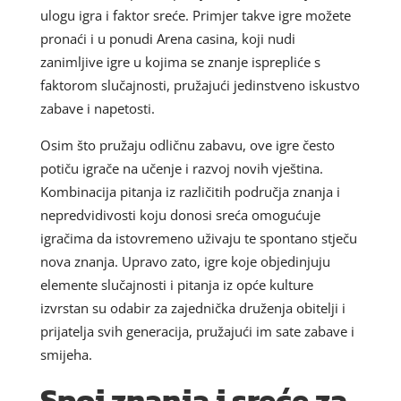
ulogu igra i faktor sreće. Primjer takve igre možete
pronaći i u ponudi Arena casina, koji nudi
zanimljive igre u kojima se znanje isprepliće s
faktorom slučajnosti, pružajući jedinstveno iskustvo
zabave i napetosti.
Osim što pružaju odličnu zabavu, ove igre često
potiču igrače na učenje i razvoj novih vještina.
Kombinacija pitanja iz različitih područja znanja i
nepredvidivosti koju donosi sreća omogućuje
igračima da istovremeno uživaju te spontano stječu
nova znanja. Upravo zato, igre koje objedinjuju
elemente slučajnosti i pitanja iz opće kulture
izvrstan su odabir za zajednička druženja obitelji i
prijatelja svih generacija, pružajući im sate zabave i
smijeha.
Spoj znanja i sreće za