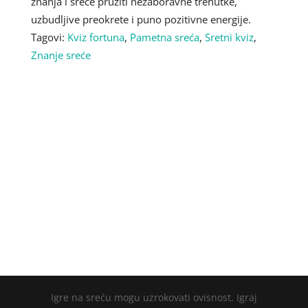
znanja i sreće pružiti nezaboravne trenutke,
uzbudljive preokrete i puno pozitivne energije.
Tagovi:
Kviz fortuna
,
Pametna sreća
,
Sretni kviz
,
Znanje sreće
Igre na sreću mogu uzrokovati ovisnost. Igraj