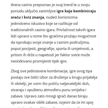
Arena casino prepoznao je ovaj trend te u svoju
ponudu uključio zanimljive
igre koje kombiniraju
sreću i kviz znanja
, nudeći korisnicima
jedinstveno iskustvo koje se razlikuje od
tradicionalnih casino igara. Privlačnost takvih igara
leži upravo u tome što igračima pružaju mogućnost
da isprobaju svoje znanje u raznim područjima,
poput povijesti, geografije, sporta ili umjetnosti, a
pritom ih drže u napetosti jer faktor sreće može
neočekivano promijeniti tijek igre.
Zbog ove jedinstvene kombinacije, igre ovog tipa
postaju sve češći izbor za druženja u krugu prijatelja
ili obitelji, jer osim što potiču natjecateljski duh,
stvaraju i opuštenu atmosferu punu smijeha i
zabave. Upravo zato mnogi igrači danas biraju
upravo ovakav oblik zabave, svjesni da će im spoj