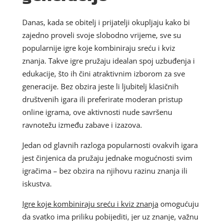
Danas, kada se obitelj i prijatelji okupljaju kako bi
zajedno proveli svoje slobodno vrijeme, sve su
popularnije igre koje kombiniraju sreću i kviz
znanja. Takve igre pružaju idealan spoj uzbuđenja i
edukacije, što ih čini atraktivnim izborom za sve
generacije. Bez obzira jeste li ljubitelj klasičnih
društvenih igara ili preferirate moderan pristup
online igrama, ove aktivnosti nude savršenu
ravnotežu između zabave i izazova.
Jedan od glavnih razloga popularnosti ovakvih igara
jest činjenica da pružaju jednake mogućnosti svim
igračima – bez obzira na njihovu razinu znanja ili
iskustva.
Igre koje kombiniraju sreću i kviz znanja
omogućuju
da svatko ima priliku pobijediti, jer uz znanje, važnu