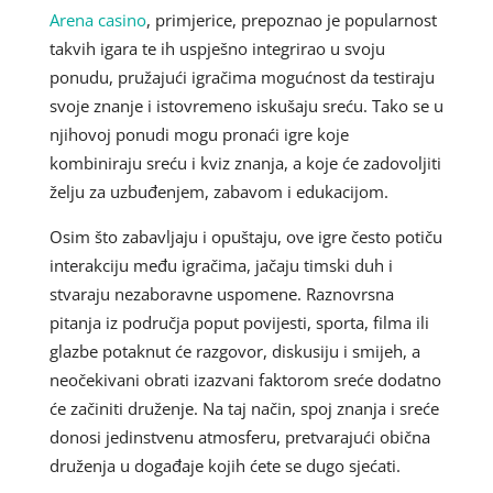
Arena casino
, primjerice, prepoznao je popularnost
takvih igara te ih uspješno integrirao u svoju
ponudu, pružajući igračima mogućnost da testiraju
svoje znanje i istovremeno iskušaju sreću. Tako se u
njihovoj ponudi mogu pronaći igre koje
kombiniraju sreću i kviz znanja, a koje će zadovoljiti
želju za uzbuđenjem, zabavom i edukacijom.
Osim što zabavljaju i opuštaju, ove igre često potiču
interakciju među igračima, jačaju timski duh i
stvaraju nezaboravne uspomene. Raznovrsna
pitanja iz područja poput povijesti, sporta, filma ili
glazbe potaknut će razgovor, diskusiju i smijeh, a
neočekivani obrati izazvani faktorom sreće dodatno
će začiniti druženje. Na taj način, spoj znanja i sreće
donosi jedinstvenu atmosferu, pretvarajući obična
druženja u događaje kojih ćete se dugo sjećati.