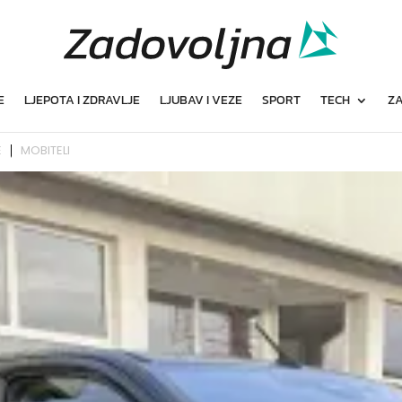
E
LJEPOTA I ZDRAVLJE
LJUBAV I VEZE
SPORT
TECH
ZA