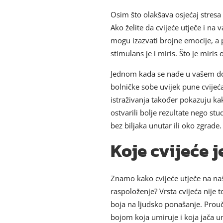
Osim što olakšava osjećaj stresa
Ako želite da cvijeće utječe i na 
mogu izazvati brojne emocije, a p
stimulans je i miris. Što je miris 
Jednom kada se nađe u vašem domu
bolničke sobe uvijek pune cvijeć
istraživanja također pokazuju kako
ostvarili bolje rezultate nego stu
bez biljaka unutar ili oko zgrade.
Koje cvijeće j
Znamo kako cvijeće utječe na naše
raspoloženje? Vrsta cvijeća nije t
boja na ljudsko ponašanje. Prouča
bojom koja umiruje i koja jača u