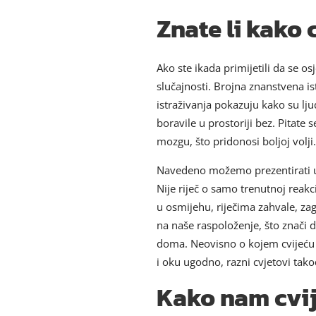
Znate li kako 
Ako ste ikada primijetili da se os
slučajnosti. Brojna znanstvena i
istraživanja pokazuju kako su ljud
boravile u prostoriji bez. Pitate
mozgu, što pridonosi boljoj volji.
Navedeno možemo prezentirati u
Nije riječ o samo trenutnoj reak
u osmijehu, riječima zahvale, zagr
na naše raspoloženje, što znači 
doma. Neovisno o kojem cvijeću je
i oku ugodno, razni cvjetovi tak
Kako nam cvi