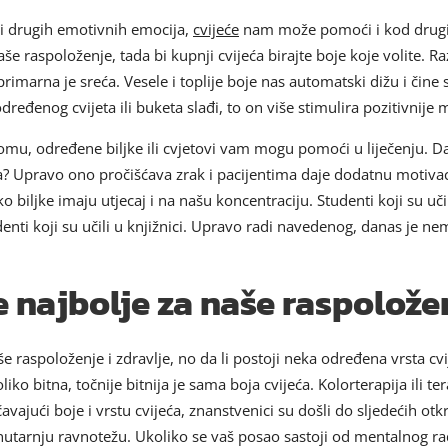
 i drugih emotivnih emocija,
cvijeće
nam može pomoći i kod drugih 
vaše raspoloženje, tada bi kupnji cvijeća birajte boje koje volite.
rimarna je sreća. Vesele i toplije boje nas automatski dižu i čine
određenog cvijeta ili buketa slađi, to on više stimulira pozitivnije m
, određene biljke ili cvjetovi vam mogu pomoći u liječenju. Da li
a? Upravo ono pročišćava zrak i pacijentima daje dodatnu motivac
 biljke imaju utjecaj i na našu koncentraciju. Studenti koji su učil
denti koji su učili u knjižnici. Upravo radi navedenog, danas je nem
e najbolje za naše raspolože
 raspoloženje i zdravlje, no da li postoji neka određena vrsta cvi
oliko bitna, točnije bitnija je sama boja cvijeća. Kolorterapija ili 
vajući boje i vrstu cvijeća, znanstvenici su došli do sljedećih otk
nutarnju ravnotežu. Ukoliko se vaš posao sastoji od mentalnog rad