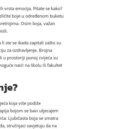
vrsta emocija. Pitate se kako?
 Različite boje u određenom buketu
 sretnijima. Osim boja, važan
isli.
 ste se ikada zapitali zašto su
iju za ozdravljenje. Brojna
i u prostoriji punoj cvijeća su
oguće naići na školu ili fakultet
nje?
jeća koja više podiže
terapija bojom se bavi utjecajem
rića: Ljubičasta boja se smatra
a, stručnjaci savjetuju da na