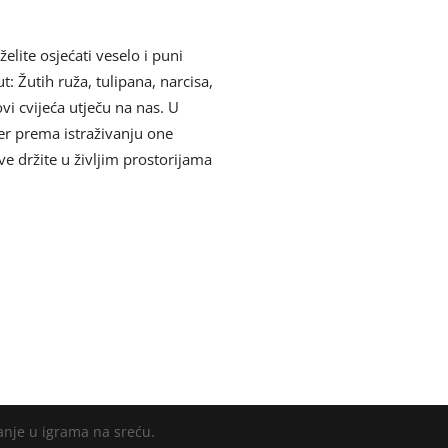
elite osjećati veselo i puni
t: Žutih ruža, tulipana, narcisa,
vi cvijeća utječu na nas. U
jer prema istraživanju one
ve držite u življim prostorijama
anje u igrama na sreću.