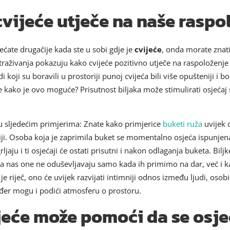
cvijeće utječe na naše raspo
jećate drugačije kada ste u sobi gdje je
cvijeće
, onda morate znati
straživanja pokazuju kako cvijeće pozitivno utječe na raspoloženje
i koji su boravili u prostoriji punoj cvijeća bili više opušteniji i 
 se kako je ovo moguće? Prisutnost biljaka može stimulirati osjećaj
 sljedećim primjerima: Znate kako primjerice
buketi ruža
uvijek o
ciji. Osoba koja je zaprimila buket se momentalno osjeća ispunjena
ljaju i ti osjećaji će ostati prisutni i nakon odlaganja buketa. Bi
da nas one ne oduševljavaju samo kada ih primimo na dar, već i 
 riječ, ono će uvijek razvijati intimniji odnos između ljudi, osobit
ođer mogu i podići atmosferu o prostoru.
jeće može pomoći da se osj