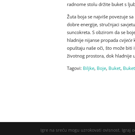
radnome stolu držite buket s ljub
Žuta boja se najviše povezuje sa 
dobre energije, stručnjaci savjetu
suncokreta. S obzirom da se boje 
hladnije nijanse propada
cvijeće
k
opuštaju naše oči, što može biti 
životnog prostora, dok hladnije u
Tagovi:
Biljke
,
Boje
,
Buket
,
Buket
Igre na sreću mogu uzrokovati ovisnost. Igraj