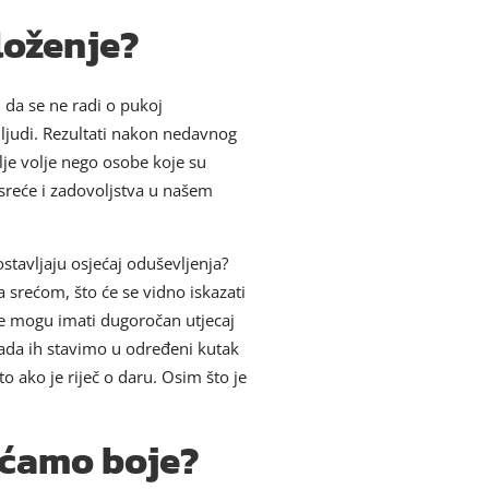
loženje?
 da se ne radi o pukoj
 ljudi. Rezultati nakon nedavnog
bolje volje nego osobe koje su
 sreće i zadovoljstva u našem
stavljaju osjećaj oduševljenja?
 srećom, što će se vidno iskazati
ljke mogu imati dugoročan utjecaj
kada ih stavimo u određeni kutak
o ako je riječ o daru. Osim što je
ećamo boje?