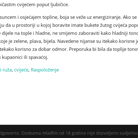
ičastim cvijećem poput ljubičice.
suncem i osjećajem topline, boja se veže uz energiziranje. Ako se ž
ju da u prostoriji u kojoj boravite imate bukete žutog cvijeća popu
dijele na tople i hladne, ne smijemo zaboraviti kako hladniji tono
oje je zelene, plava, bijela. Navedene nijanse su itekako korisne 
itekako korisno za dobar odmor. Preporuka bi bila da toplije tono
 kupaonici ili spavaćoj.
i ruža
,
cvijeće
,
Raspoloženje
 odgovorno. Osobama mlađim od 18 godina nije dozvoljeno sudjelov