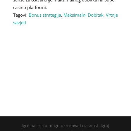
casino platformi.
Tagovi:
Bonus strategija
,
Maksimalni Dobitak
,
Vrtnje
savjeti
Igre na sreću mogu uzrokovati ovisnost. Igraj