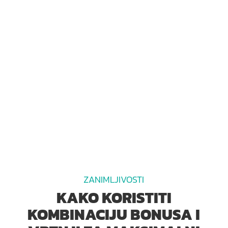
ZANIMLJIVOSTI
KAKO KORISTITI
KOMBINACIJU BONUSA I