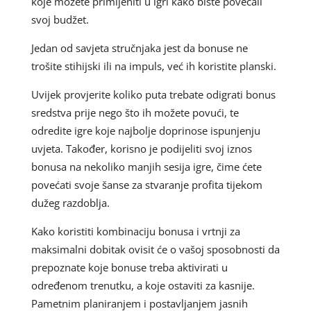
koje možete primijeniti u igri kako biste povećali
svoj budžet.
Jedan od savjeta stručnjaka jest da bonuse ne
trošite stihijski ili na impuls, već ih koristite planski.
Uvijek provjerite koliko puta trebate odigrati bonus
sredstva prije nego što ih možete povući, te
odredite igre koje najbolje doprinose ispunjenju
uvjeta. Također, korisno je podijeliti svoj iznos
bonusa na nekoliko manjih sesija igre, čime ćete
povećati svoje šanse za stvaranje profita tijekom
dužeg razdoblja.
Kako koristiti kombinaciju bonusa i vrtnji za
maksimalni dobitak ovisit će o vašoj sposobnosti da
prepoznate koje bonuse treba aktivirati u
određenom trenutku, a koje ostaviti za kasnije.
Pametnim planiranjem i postavljanjem jasnih