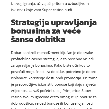
iz svog igranja, uživajući pritom u uzbudljivom
iskustvu koje vam Super casino nudi.
Strategije upravljanja
bonusima za veće
šanse dobitka
Dobar bankroll menadžment ključan je dio svake
profitabilne casino strategije, a to posebno vrijedi
za upravljanje bonusima. Kako biste učinkovito
povećali mogućnosti za dobitke, potrebno je dobro
isplanirati korištenje dostupnih promocija. Pri tome
je preporučljivo iskoristiti bonuse koji daju najveću
vrijednost za vaš početni ulog. Primjerice, Super
casino svojim igračima često omogućuje bonuse za
dobrodošlicu, reload bonuse ili bonuse lojalnosti