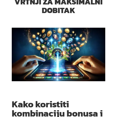
VRTNJI ZA MAKSIMALNI
DOBITAK
Kako koristiti
kombinaciju bonusa i