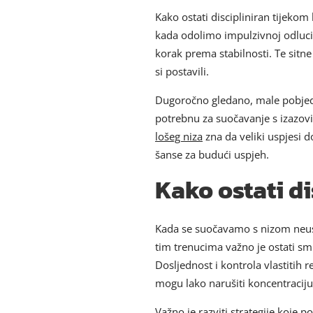
Kako ostati discipliniran tijeko
kada odolimo impulzivnoj odluci,
korak prema stabilnosti. Te sitn
si postavili.
Dugoročno gledano, male pobjede
potrebnu za suočavanje s izazovi
lošeg niza
zna da veliki uspjesi d
šanse za budući uspjeh.
Kako ostati di
Kada se suočavamo s nizom neuspj
tim trenucima važno je ostati smi
Dosljednost i kontrola vlastitih r
mogu lako narušiti koncentraciju
Važno je razviti strategije koje p