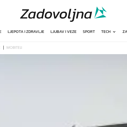
E
LJEPOTA I ZDRAVLJE
LJUBAV I VEZE
SPORT
TECH
ZA