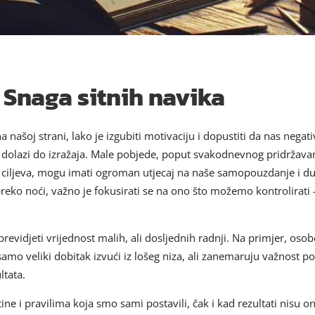
 Snaga sitnih navika
 našoj strani, lako je izgubiti motivaciju i dopustiti da nas negat
 dolazi do izražaja. Male pobjede, poput svakodnevnog pridržavan
nih ciljeva, mogu imati ogroman utjecaj na naše samopouzdanje i d
ko noći, važno je fokusirati se na ono što možemo kontrolirati 
previdjeti vrijednost malih, ali dosljednih radnji. Na primjer, osob
samo veliki dobitak izvući iz lošeg niza, ali zanemaruju važnost p
ltata.
ine i pravilima koja smo sami postavili, čak i kad rezultati nisu o