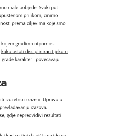
nimo male pobjede. Svaki put
propuštenom prilikom, činimo
ornosti prema ciljevima koje smo
a kojem gradimo otpornost
e
kako ostati discipliniran tijekom
ji grade karakter i povećavaju
za
ti izuzetno izraženi. Upravo u
u prevladavanju izazova.
se, gdje nepredvidivi rezultati
 i kad se čini da ništa ne ide po