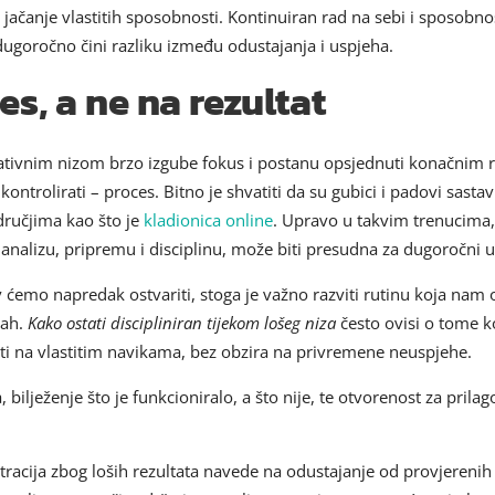
i jačanje vlastitih sposobnosti. Kontinuiran rad na sebi i sposob
ugoročno čini razliku između odustajanja i uspjeha.
s, a ne na rezultat
gativnim nizom brzo izgube fokus i postanu opsjednuti konačnim 
ntrolirati – proces. Bitno je shvatiti da su gubici i padovi sastav
dručjima kao što je
kladionica online
. Upravo u takvim trenucima
nalizu, pripremu i disciplinu, može biti presudna za dugoročni u
 ćemo napredak ostvariti, stoga je važno razviti rutinu koja nam
mah.
Kako ostati discipliniran tijekom lošeg niza
često ovisi o tome k
ti na vlastitim navikama, bez obzira na privremene neuspjehe.
 bilježenje što je funkcioniralo, a što nije, te otvorenost za prilag
tracija zbog loših rezultata navede na odustajanje od provjerenih