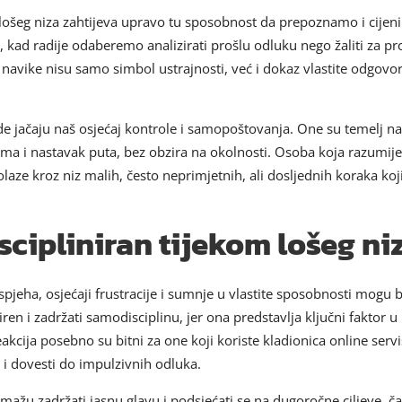
m lošeg niza zahtijeva upravo tu sposobnost da prepoznamo i cije
 kad radije odaberemo analizirati prošlu odluku nego žaliti za 
e navike nisu samo simbol ustrajnosti, već i dokaz vlastite odgov
 jačaju naš osjećaj kontrole i samopoštovanja. One su temelj n
ma i nastavak puta, bez obzira na okolnosti. Osoba koja razumij
olaze kroz niz malih, često neprimjetnih, ali dosljednih koraka ko
scipliniran tijekom lošeg ni
eha, osjećaji frustracije i sumnje u vlastite sposobnosti mogu bi
ren i zadržati samodisciplinu, jer ona predstavlja ključni faktor 
eakcija posebno su bitni za one koji koriste kladionica online servi
 i dovesti do impulzivnih odluka.
omažu zadržati jasnu glavu i podsjećati se na dugoročne ciljeve, čak