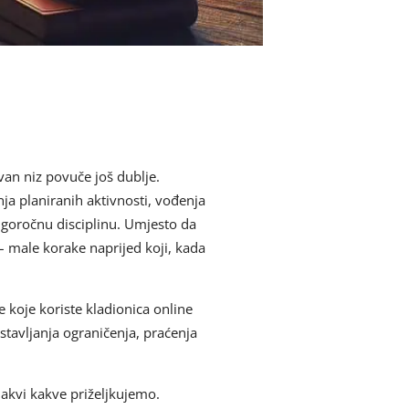
ivan niz povuče još dublje.
ja planiranih aktivnosti, vođenja
ugoročnu disciplinu. Umjesto da
– male korake naprijed koji, kada
e koje koriste kladionica online
ostavljanja ograničenja, praćenja
nakvi kakve priželjkujemo.