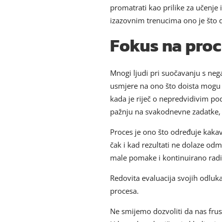
promatrati kao prilike za učenje 
izazovnim trenucima ono je što d
Fokus na proce
Mnogi ljudi pri suočavanju s ne
usmjere na ono što doista mogu ko
kada je riječ o nepredvidivim po
pažnju na svakodnevne zadatke, a
Proces je ono što određuje kakav
čak i kad rezultati ne dolaze od
male pomake i kontinuirano radi
Redovita evaluacija svojih odluka,
procesa.
Ne smijemo dozvoliti da nas frus