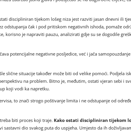
ati discipliniran tijekom lošeg niza jest razviti jasan dnevni ili tj
bez odstupanja čak i pod pritiskom negativnih ishoda, pomaže održ
e, korisno je napraviti pauzu, analizirati gdje su se dogodile greš
ava potencijalne negativne posljedice, već i jača samopouzdanje
e slične situacije također može biti od velike pomoći. Podjela i
 perspektivu na problem. Bitno je, međutim, ostati vjeran sebi i s
up koji vodi ka napretku.
ervisa, to znači strogo poštivanje limita i ne odstupanje od određen
 treba biti proces koji traje.
Kako ostati discipliniran tijekom l
vi sastavni dio svakog puta do uspjeha. Umjesto da ih doživljava