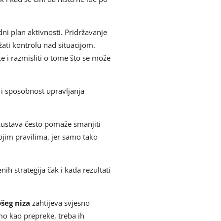
edni plan aktivnosti. Pridržavanje
ati kontrolu nad situacijom.
ke i razmisliti o tome što se može
 i sposobnost upravljanja
skustava često pomaže smanjiti
vojim pravilima, jer samo tako
ih strategija čak i kada rezultati
ošeg niza
zahtijeva svjesno
mo kao prepreke, treba ih