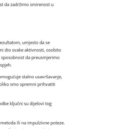
nost da zadržimo smirenost u
rezultatom, umjesto da se
ni dio svake aktivnosti, osobito
, sposobnost da preusmjerimo
spjeh.
 omogućuje stalno usavršavanje,
oliko smo spremni prihvatiti
odbe ključni su dijelovi tog
 metoda ili na impulzivne poteze.