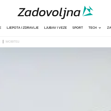
E
LJEPOTA I ZDRAVLJE
LJUBAV I VEZE
SPORT
TECH
ZA