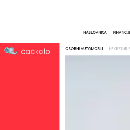
NASLOVNICA
FINANCIJ