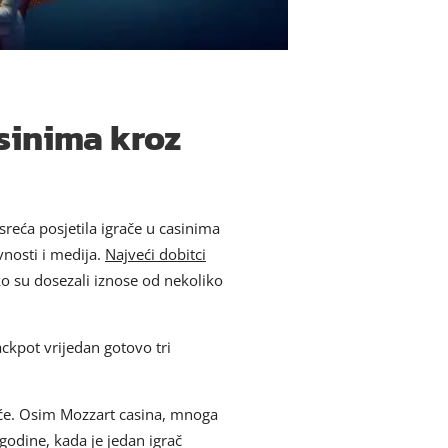
asinima kroz
reća posjetila igrače u casinima
vnosti i medija.
Najveći dobitci
tko su dosezali iznose od nekoliko
ackpot vrijedan gotovo tri
reće. Osim Mozzart casina, mnoga
odine, kada je jedan igrač