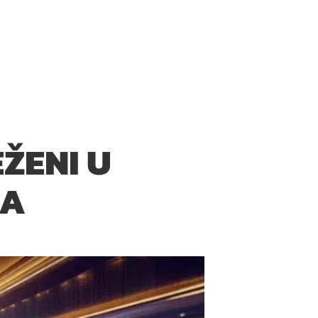
ŽENI U
MA