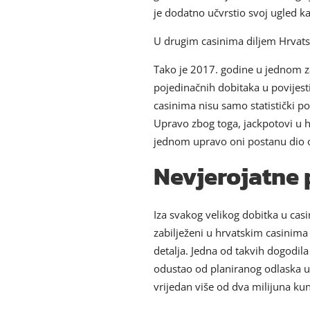
je dodatno učvrstio svoj ugled k
U drugim casinima diljem Hrvatske
Tako je 2017. godine u jednom za
pojedinačnih dobitaka u povijesti
casinima nisu samo statistički 
Upravo zbog toga, jackpotovi u h
jednom upravo oni postanu dio o
Nevjerojatne 
Iza svakog velikog dobitka u casi
zabilježeni u hrvatskim casinima 
detalja. Jedna od takvih dogodila
odustao od planiranog odlaska u 
vrijedan više od dva milijuna ku