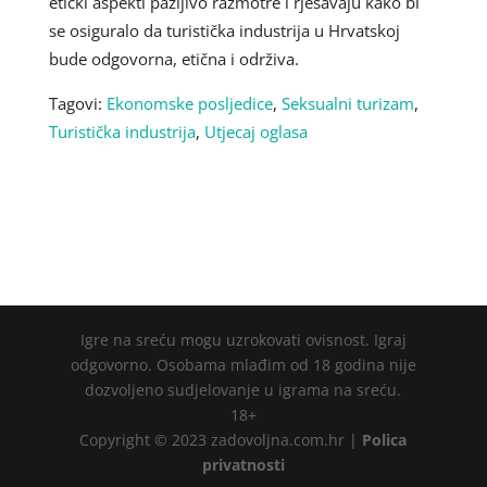
etički aspekti pažljivo razmotre i rješavaju kako bi
se osiguralo da turistička industrija u Hrvatskoj
bude odgovorna, etična i održiva.
Tagovi:
Ekonomske posljedice
,
Seksualni turizam
,
Turistička industrija
,
Utjecaj oglasa
Igre na sreću mogu uzrokovati ovisnost. Igraj
odgovorno. Osobama mlađim od 18 godina nije
dozvoljeno sudjelovanje u igrama na sreću.
18+
Copyright © 2023 zadovoljna.com.hr |
Polica
privatnosti