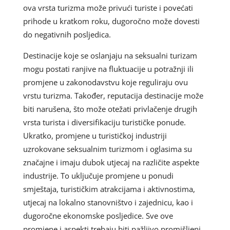
ova vrsta turizma može privući turiste i povećati
prihode u kratkom roku, dugoročno može dovesti
do negativnih posljedica.
Destinacije koje se oslanjaju na seksualni turizam
mogu postati ranjive na fluktuacije u potražnji ili
promjene u zakonodavstvu koje reguliraju ovu
vrstu turizma. Također, reputacija destinacije može
biti narušena, što može otežati privlačenje drugih
vrsta turista i diversifikaciju turističke ponude.
Ukratko, promjene u turističkoj industriji
uzrokovane seksualnim turizmom i oglasima su
značajne i imaju dubok utjecaj na različite aspekte
industrije. To uključuje promjene u ponudi
smještaja, turističkim atrakcijama i aktivnostima,
utjecaj na lokalno stanovništvo i zajednicu, kao i
dugoročne ekonomske posljedice. Sve ove
promjene i aspekti trebaju biti pažljivo promišljeni