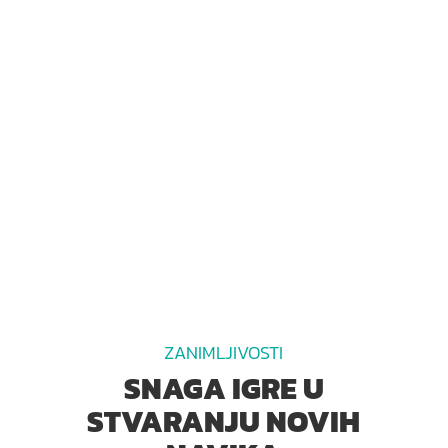
ZANIMLJIVOSTI
SNAGA IGRE U
STVARANJU NOVIH