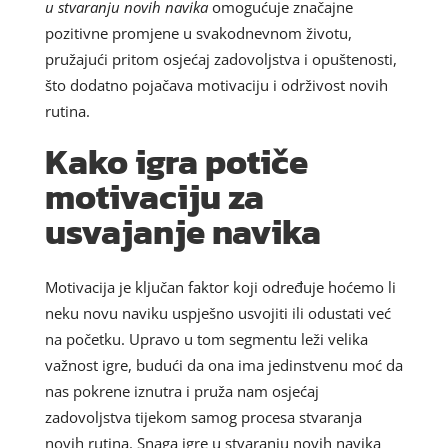
u stvaranju novih navika
omogućuje značajne
pozitivne promjene u svakodnevnom životu,
pružajući pritom osjećaj zadovoljstva i opuštenosti,
što dodatno pojačava motivaciju i održivost novih
rutina.
Kako igra potiče
motivaciju za
usvajanje navika
Motivacija je ključan faktor koji određuje hoćemo li
neku novu naviku uspješno usvojiti ili odustati već
na početku. Upravo u tom segmentu leži velika
važnost igre, budući da ona ima jedinstvenu moć da
nas pokrene iznutra i pruža nam osjećaj
zadovoljstva tijekom samog procesa stvaranja
novih rutina. Snaga igre u stvaranju novih navika