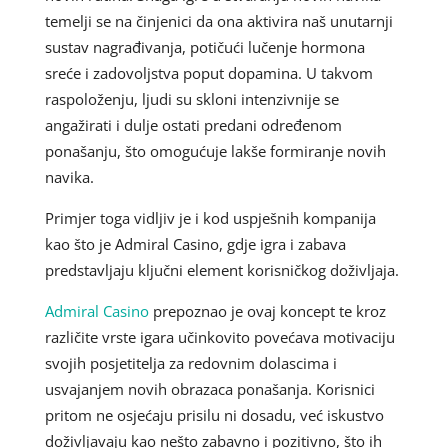
temelji se na činjenici da ona aktivira naš unutarnji
sustav nagrađivanja, potičući lučenje hormona
sreće i zadovoljstva poput dopamina. U takvom
raspoloženju, ljudi su skloni intenzivnije se
angažirati i dulje ostati predani određenom
ponašanju, što omogućuje lakše formiranje novih
navika.
Primjer toga vidljiv je i kod uspješnih kompanija
kao što je Admiral Casino, gdje igra i zabava
predstavljaju ključni element korisničkog doživljaja.
Admiral Casino
prepoznao je ovaj koncept te kroz
različite vrste igara učinkovito povećava motivaciju
svojih posjetitelja za redovnim dolascima i
usvajanjem novih obrazaca ponašanja. Korisnici
pritom ne osjećaju prisilu ni dosadu, već iskustvo
doživljavaju kao nešto zabavno i pozitivno, što ih