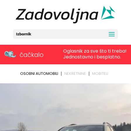
Izbornik