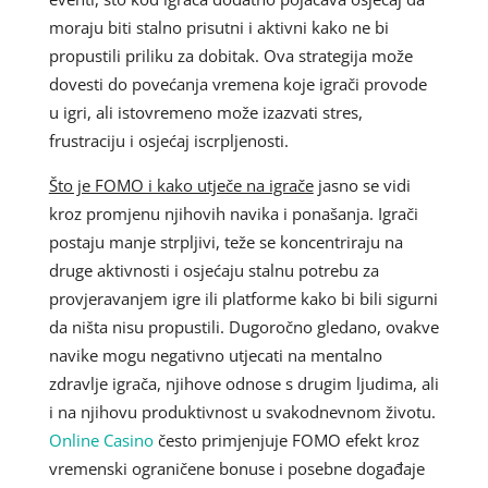
moraju biti stalno prisutni i aktivni kako ne bi
propustili priliku za dobitak. Ova strategija može
dovesti do povećanja vremena koje igrači provode
u igri, ali istovremeno može izazvati stres,
frustraciju i osjećaj iscrpljenosti.
Što je FOMO i kako utječe na igrače
jasno se vidi
kroz promjenu njihovih navika i ponašanja. Igrači
postaju manje strpljivi, teže se koncentriraju na
druge aktivnosti i osjećaju stalnu potrebu za
provjeravanjem igre ili platforme kako bi bili sigurni
da ništa nisu propustili. Dugoročno gledano, ovakve
navike mogu negativno utjecati na mentalno
zdravlje igrača, njihove odnose s drugim ljudima, ali
i na njihovu produktivnost u svakodnevnom životu.
Online Casino
često primjenjuje FOMO efekt kroz
vremenski ograničene bonuse i posebne događaje