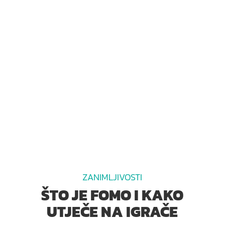
ZANIMLJIVOSTI
ŠTO JE FOMO I KAKO
UTJEČE NA IGRAČE