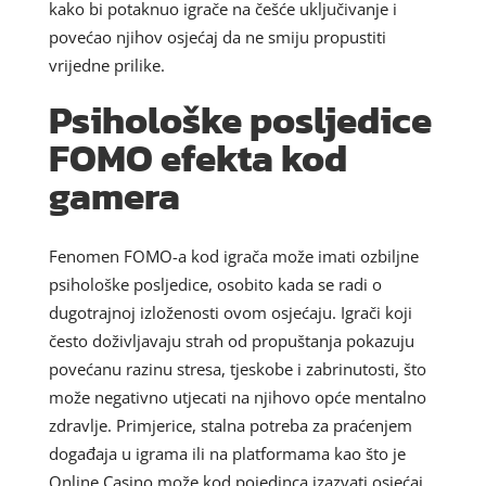
kako bi potaknuo igrače na češće uključivanje i
povećao njihov osjećaj da ne smiju propustiti
vrijedne prilike.
Psihološke posljedice
FOMO efekta kod
gamera
Fenomen FOMO-a kod igrača može imati ozbiljne
psihološke posljedice, osobito kada se radi o
dugotrajnoj izloženosti ovom osjećaju. Igrači koji
često doživljavaju strah od propuštanja pokazuju
povećanu razinu stresa, tjeskobe i zabrinutosti, što
može negativno utjecati na njihovo opće mentalno
zdravlje. Primjerice, stalna potreba za praćenjem
događaja u igrama ili na platformama kao što je
Online Casino može kod pojedinca izazvati osjećaj