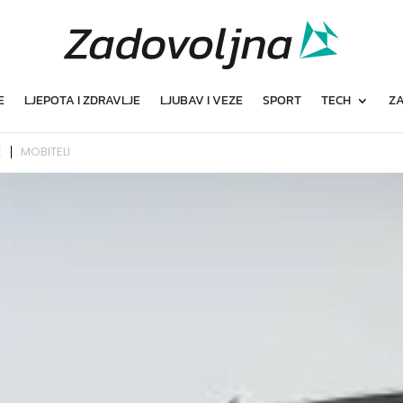
E
LJEPOTA I ZDRAVLJE
LJUBAV I VEZE
SPORT
TECH
ZA