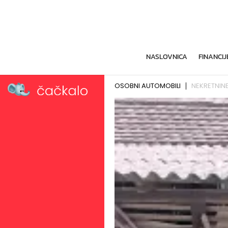
NASLOVNICA
FINANCIJ