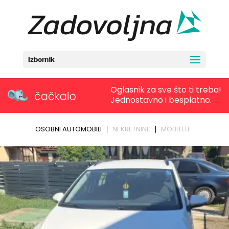
Izbornik