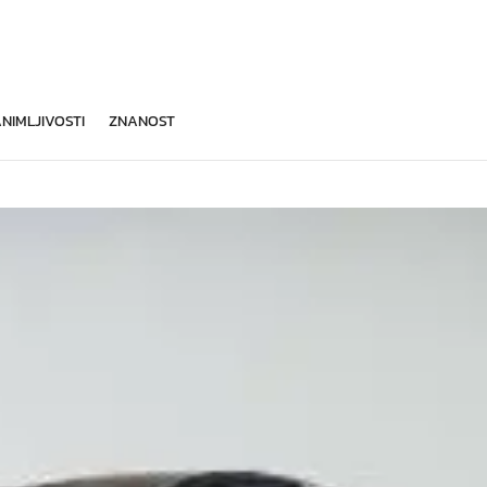
NIMLJIVOSTI
ZNANOST