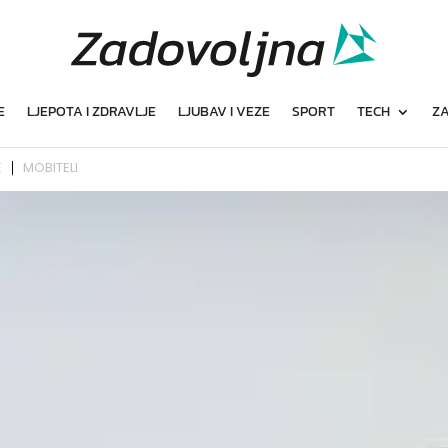
E
LJEPOTA I ZDRAVLJE
LJUBAV I VEZE
SPORT
TECH
ZA