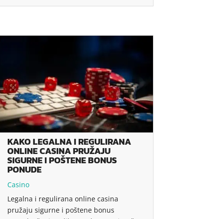
KAKO LEGALNA I REGULIRANA
ONLINE CASINA PRUŽAJU
SIGURNE I POŠTENE BONUS
PONUDE
Casino
Legalna i regulirana online casina
pružaju sigurne i poštene bonus