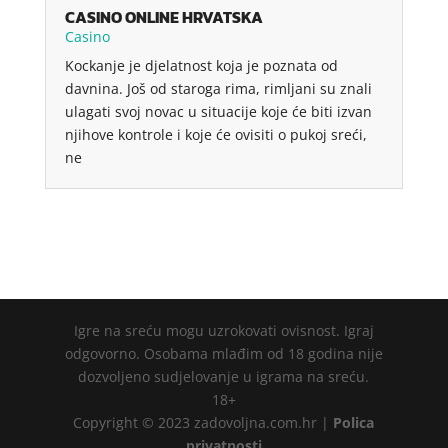
CASINO ONLINE HRVATSKA
Casino
Kockanje je djelatnost koja je poznata od
davnina. Još od staroga rima, rimljani su znali
ulagati svoj novac u situacije koje će biti izvan
njihove kontrole i koje će ovisiti o pukoj sreći,
ne
Igre na sreću mogu uzrokovati ovisnost. Igraj
odgovorno. Osobama mlađim od 18 godina nije
dozvoljeno sudjelovanje u igrama na sreću.
18+
Copyright © 2023 zadovoljna.com.hr |
Polica
privatnosti