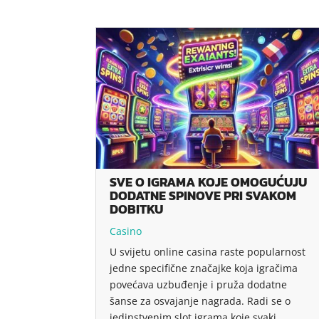
SVE O IGRAMA KOJE OMOGUĆUJU
DODATNE SPINOVE PRI SVAKOM
DOBITKU
Casino
U svijetu online casina raste popularnost
jedne specifične značajke koja igračima
povećava uzbuđenje i pruža dodatne
šanse za osvajanje nagrada. Radi se o
jedinstvenim slot igrama koje svaki