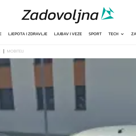
E
LJEPOTA I ZDRAVLJE
LJUBAV I VEZE
SPORT
TECH
ZA