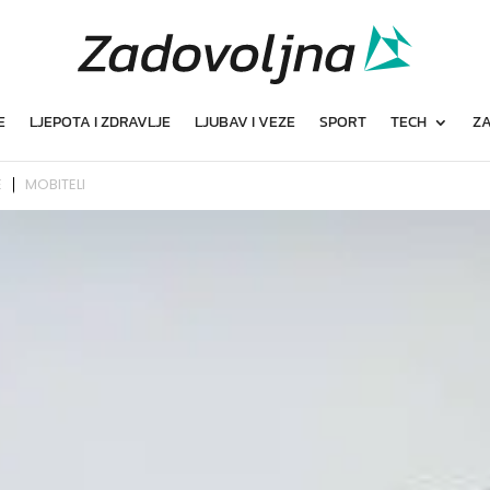
E
LJEPOTA I ZDRAVLJE
LJUBAV I VEZE
SPORT
TECH
ZA