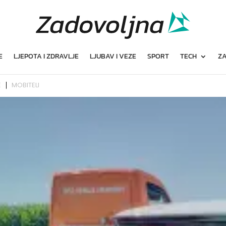
E
LJEPOTA I ZDRAVLJE
LJUBAV I VEZE
SPORT
TECH
ZA