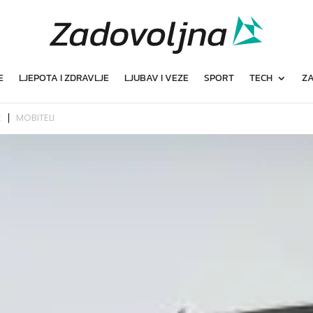
E
LJEPOTA I ZDRAVLJE
LJUBAV I VEZE
SPORT
TECH
ZA