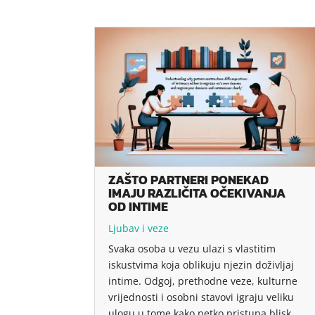
ZAŠTO PARTNERI PONEKAD
IMAJU RAZLIČITA OČEKIVANJA
OD INTIME
Ljubav i veze
Svaka osoba u vezu ulazi s vlastitim
iskustvima koja oblikuju njezin doživljaj
intime. Odgoj, prethodne veze, kulturne
vrijednosti i osobni stavovi igraju veliku
ulogu u tome kako netko pristupa blisk