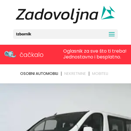
Izbornik