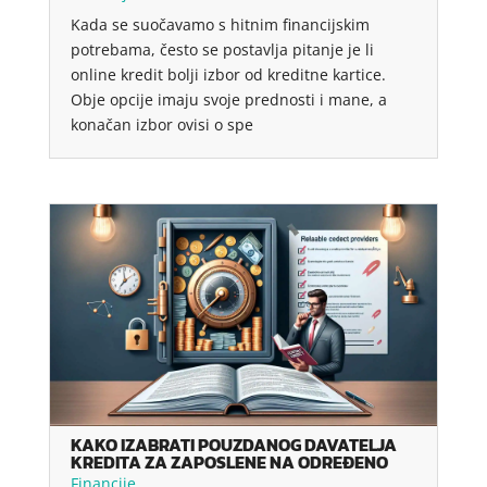
Kada se suočavamo s hitnim financijskim
potrebama, često se postavlja pitanje je li
online kredit bolji izbor od kreditne kartice.
Obje opcije imaju svoje prednosti i mane, a
konačan izbor ovisi o spe
KAKO IZABRATI POUZDANOG DAVATELJA
KREDITA ZA ZAPOSLENE NA ODREĐENO
Financije