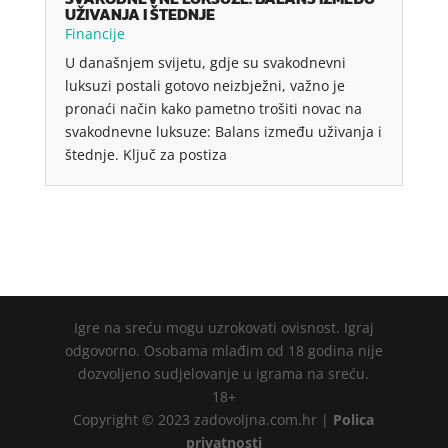
UŽIVANJA I ŠTEDNJE
Financije
U današnjem svijetu, gdje su svakodnevni
luksuzi postali gotovo neizbježni, važno je
pronaći način kako pametno trošiti novac na
svakodnevne luksuze: Balans između uživanja i
štednje. Ključ za postiza
Igre na sreću mogu uzrokovati ovisnost. Igraj
odgovorno. Osobama mlađim od 18 godina nije
dozvoljeno sudjelovanje u igrama na sreću.
18+
Copyright © 2023 zadovoljna.com.hr |
Polica
privatnosti