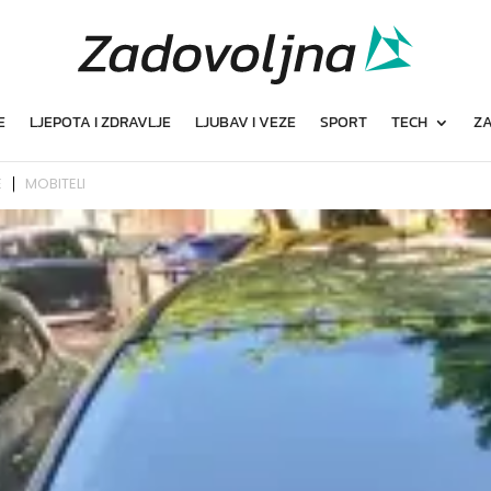
E
LJEPOTA I ZDRAVLJE
LJUBAV I VEZE
SPORT
TECH
ZA