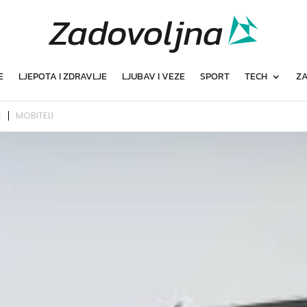
E
LJEPOTA I ZDRAVLJE
LJUBAV I VEZE
SPORT
TECH
ZA