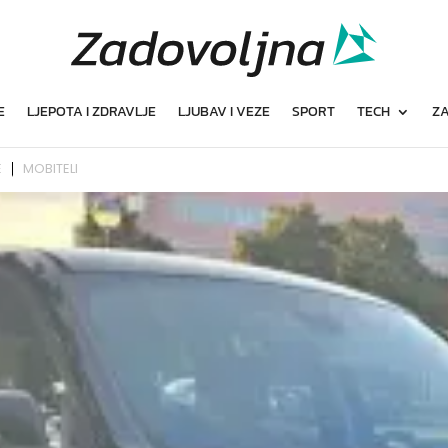
E
LJEPOTA I ZDRAVLJE
LJUBAV I VEZE
SPORT
TECH
ZA