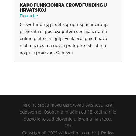
KAKO FUNKCIONIRA CROWDFUNDING U
HRVATSKOJ
Financije
Crowdfunding je oblik grupnog financiranja
projekata ili poslova putem specijaliziranih
online platformi, gdje velik broj pojedinaca
malim iznosima novca podupire određenu
ideju ili proizvod. Osnovni
Igre na sreću mogu uzrokovati ovisnost. Igraj
odgovorno. Osobama mlađim od 18 godina nije
dozvoljeno sudjelovanje u igrama na sreću.
18+
Copyright © 2023 zadovoljna.com.hr |
Polica