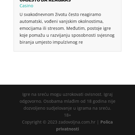
Casino
U svakodnevnom životu često reagiramo
automatski, vođeni vanjskim okolnostima,
emocijama ili stresom. Međutim, postoje igre
koje pomažu u razvijanju sposobnosti svjesnog
biranja umjesto impulzivnog re
Igre na sreću mogu uzrokovati ovisnost. Igraj
odgovorno. Osobama mlađim od 18 godina nije
dozvoljeno sudjelovanje u igrama na sreću.
18+
Copyright © 2023 zadovoljna.com.hr |
Polica
privatnosti