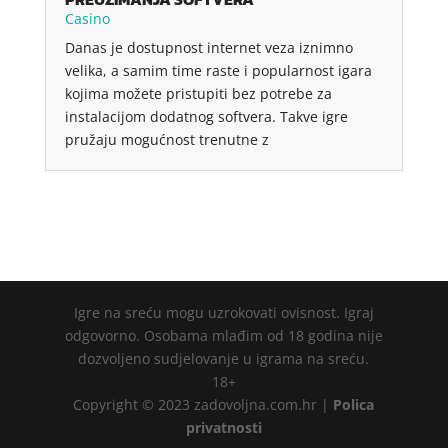
Casino
Danas je dostupnost internet veza iznimno
velika, a samim time raste i popularnost igara
kojima možete pristupiti bez potrebe za
instalacijom dodatnog softvera. Takve igre
pružaju mogućnost trenutne z
Igre na sreću mogu uzrokovati ovisnost. Igraj
odgovorno. Osobama mlađim od 18 godina nije
dozvoljeno sudjelovanje u igrama na sreću.
18+
Copyright © 2023 zadovoljna.com.hr |
Polica
privatnosti