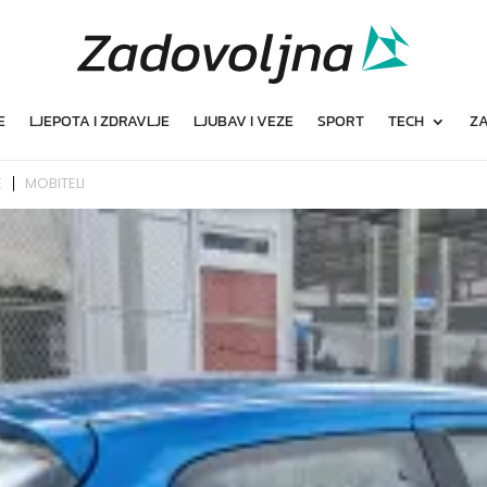
E
LJEPOTA I ZDRAVLJE
LJUBAV I VEZE
SPORT
TECH
ZA