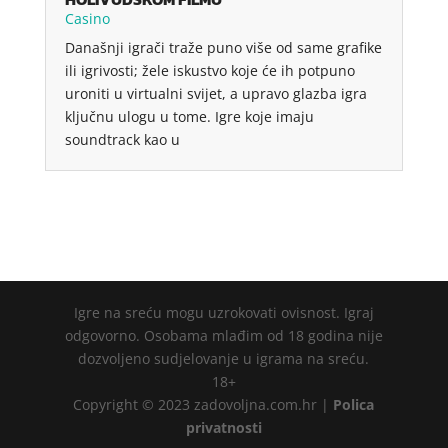
Casino
Današnji igrači traže puno više od same grafike
ili igrivosti; žele iskustvo koje će ih potpuno
uroniti u virtualni svijet, a upravo glazba igra
ključnu ulogu u tome. Igre koje imaju
soundtrack kao u
Igre na sreću mogu uzrokovati ovisnost. Igraj
odgovorno. Osobama mlađim od 18 godina nije
dozvoljeno sudjelovanje u igrama na sreću.
18+
Copyright © 2023 zadovoljna.com.hr |
Polica
privatnosti