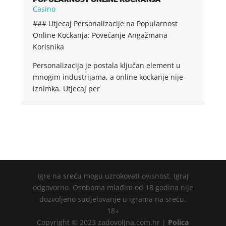
Casino
### Utjecaj Personalizacije na Popularnost
Online Kockanja: Povećanje Angažmana
Korisnika
Personalizacija je postala ključan element u
mnogim industrijama, a online kockanje nije
iznimka. Utjecaj per
Igre na sreću mogu uzrokovati ovisnost. Igraj
odgovorno. Osobama mlađim od 18 godina nije
dozvoljeno sudjelovanje u igrama na sreću.
18+
Copyright © 2023 zadovoljna.com.hr |
Polica