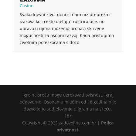
Casino
Svakodnevni život donosi nam niz prepreka i
izazova koji često djeluju frustrirajuće, no
upravo u njima možemo pronaći skrivene
mogućnosti za osobni razvoj. Kada pristupimo
životnim poteškoćama s dozo
Igre na sreću mogu uzrokovati ovisnost. Igraj
odgovorno. Osobama mlađim od 18 godina nije
dozvoljeno sudjelovanje u igrama na sreću.
18+
Copyright © 2023 zadovoljna.com.hr |
Polica
privatnosti