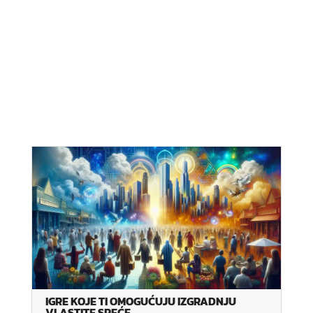
IGRE KOJE TI OMOGUĆUJU IZGRADNJU
VLASTITE SREĆE