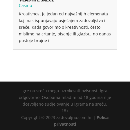
Casino
Kreativnost je jedan od najvažnijih elemenata
koji nas ispunjavaju osjećajem zadovoljstva i
sreće. Kada govorimo o kreativnosti, često
mislimo na crtanje, pisanje ili glazbu, no danas
postoje brojne i
Igre na sreću mogu uzrokovati ovisnost. Igraj
odgovorno. Osobama mlađim od 18 godina nije
dozvoljeno sudjelovanje u igrama na sreću.
18+
Copyright © 2023 zadovoljna.com.hr |
Polica
privatnosti