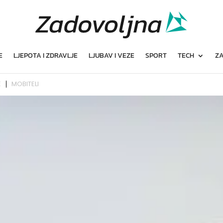
E
LJEPOTA I ZDRAVLJE
LJUBAV I VEZE
SPORT
TECH
ZA