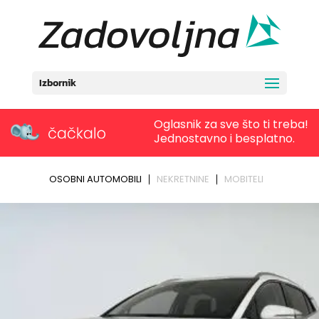
Izbornik