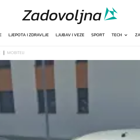
E
LJEPOTA I ZDRAVLJE
LJUBAV I VEZE
SPORT
TECH
ZA