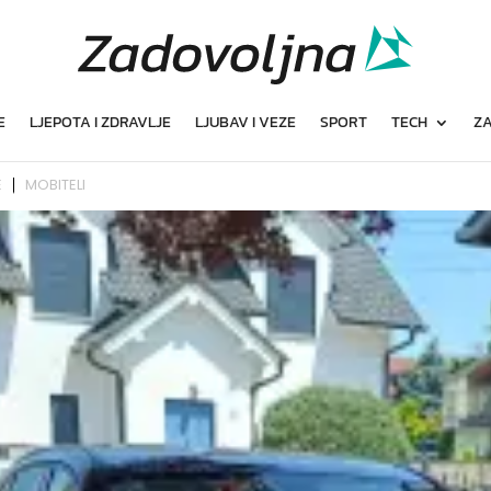
E
LJEPOTA I ZDRAVLJE
LJUBAV I VEZE
SPORT
TECH
ZA