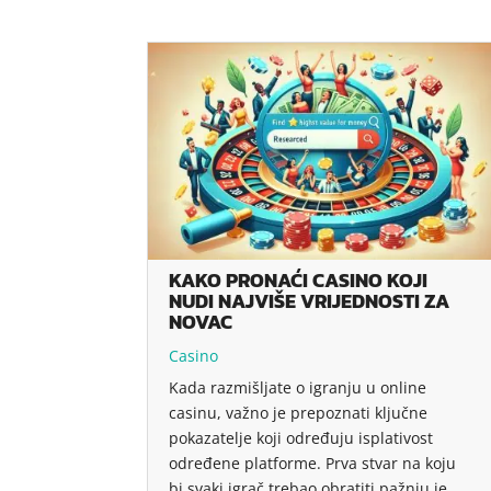
KAKO PRONAĆI CASINO KOJI
NUDI NAJVIŠE VRIJEDNOSTI ZA
NOVAC
Casino
Kada razmišljate o igranju u online
casinu, važno je prepoznati ključne
pokazatelje koji određuju isplativost
određene platforme. Prva stvar na koju
bi svaki igrač trebao obratiti pažnju je