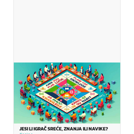
JESI LI IGRAČ SREĆE, ZNANJA ILI NAVIKE?