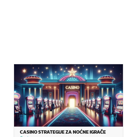
CASINO STRATEGIJE ZA NOĆNE IGRAČE