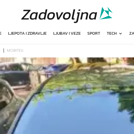
E
LJEPOTA I ZDRAVLJE
LJUBAV I VEZE
SPORT
TECH
ZA