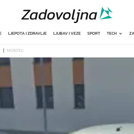
E
LJEPOTA I ZDRAVLJE
LJUBAV I VEZE
SPORT
TECH
ZA