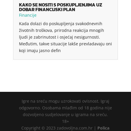
KAKO SE NOSITI S POSKUPLJENJIMA UZ
DOBAR FINANCIJSKI PLAN
Financije
Kada dolazi do poskupljenja svakodnevnih
životnih troškova, prirodna reakcija mnogih
ljudi je zabrinutost i osjećaj nesigurnosti.
Međutim, takve situacije lakše prevladavaju oni
koji imaju jasno defin
Igre na sreću mogu uzrokovati ovisnost. Igraj
odgovorno. Osobama mlađim od 18 godina nije
dozvoljeno sudjelovanje u igrama na sreću.
18+
Copyright © 2023 zadovoljna.com.hr |
Polica