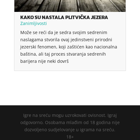
KAKO SU NASTALA PLITVIČKA JEZERA
Zanimljivosti
Može se reći da je sedra svojim sedrenim
naslagama stvorila ovaj jedinstveni prirodni
jezerski fenomen, koji zaštićen kao nacionalna
baština, ali taj proces stvaranja sedrenih
barijera nije neki dovrš
Igre na sreću mogu uzrokovati ovisnost. Igraj
odgovorno. Osobama mlađim od 18 godina nije
dozvoljeno sudjelovanje u igrama na sreću.
18+