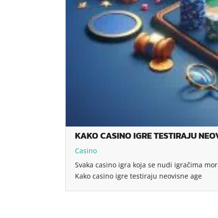
KAKO CASINO IGRE TESTIRAJU NEO
Casino
Svaka casino igra koja se nudi igračima mora 
Kako casino igre testiraju neovisne age