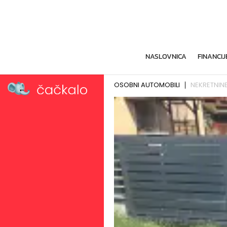
NASLOVNICA
FINANCIJ