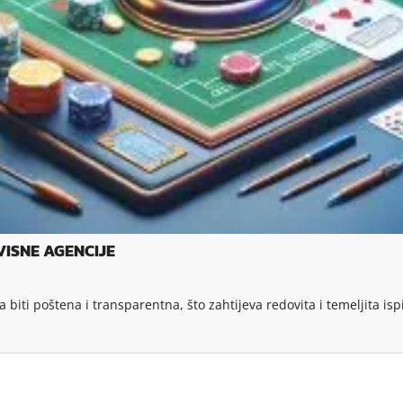
VISNE AGENCIJE
biti poštena i transparentna, što zahtijeva redovita i temeljita ispi