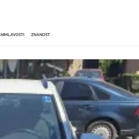
NIMLJIVOSTI
ZNANOST