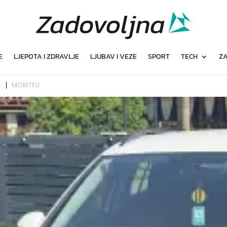
E
LJEPOTA I ZDRAVLJE
LJUBAV I VEZE
SPORT
TECH
ZA