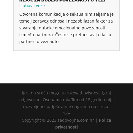
Ljubav i veze
Otvorena komunikacija o seksualnim željama je
temelj zdravog odnosa i nezaobilazan faktor za
stvaranje duboke emocionalne povezanosti
između partnera. Često se pretpostavlja da su
partneri u vezi auto
Igre na sreću mogu uzrokovati ovisnost. Igraj
odgovorno. Osobama mlađim od 18 godina nije
dozvoljeno sudjelovanje u igrama na sreću.
18+
Copyright © 2023 zadovoljna.com.hr |
Polica
privatnosti