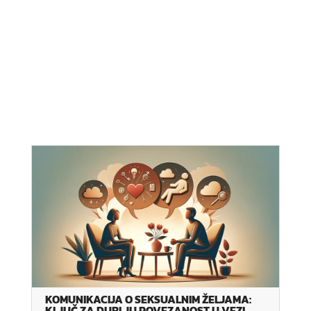
KOMUNIKACIJA O SEKSUALNIM ŽELJAMA:
KLJUČ ZA DUBLJU POVEZANOST U VEZI