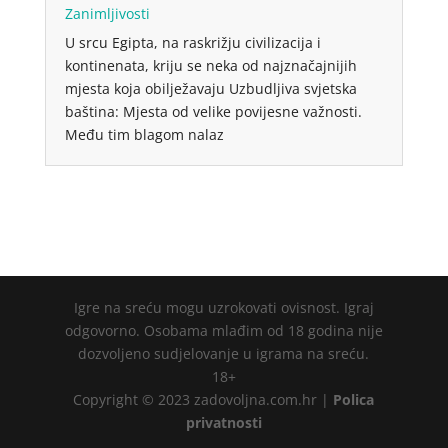
Zanimljivosti
U srcu Egipta, na raskrižju civilizacija i
kontinenata, kriju se neka od najznačajnijih
mjesta koja obilježavaju Uzbudljiva svjetska
baština: Mjesta od velike povijesne važnosti.
Među tim blagom nalaz
Igre na sreću mogu uzrokovati ovisnost. Igraj
odgovorno. Osobama mlađim od 18 godina nije
dozvoljeno sudjelovanje u igrama na sreću.
18+
Copyright © 2023 zadovoljna.com.hr |
Polica
privatnosti