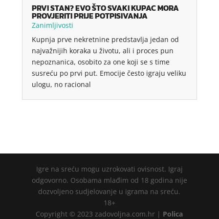
PRVI STAN? EVO ŠTO SVAKI KUPAC MORA
PROVJERITI PRIJE POTPISIVANJA
Zanimljivosti
Kupnja prve nekretnine predstavlja jedan od
najvažnijih koraka u životu, ali i proces pun
nepoznanica, osobito za one koji se s time
susreću po prvi put. Emocije često igraju veliku
ulogu, no racional
Igre na sreću mogu uzrokovati ovisnost. Igraj
odgovorno. Osobama mlađim od 18 godina nije
dozvoljeno sudjelovanje u igrama na sreću.
18+
Copyright © 2023 zadovoljna.com.hr |
Polica