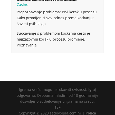
Casino
Prepoznavanje problema: Prvi korak u procesu
Kako promijeniti svoj odnos prema kockanju:
Savjeti psihologa
Suočavanje s problemom kockanja često je
najizazovniji korak u procesu promjene.
Priznavanje
Igre na sreću mogu uzrokovati ovisnost. Igraj
odgovorno. Osobama mlađim od 18 godina nije
dozvoljeno sudjelovanje u igrama na sreću.
18+
Copyright © 2023 zadovoljna.com.hr |
Polica